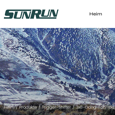
Heim
Heim
/
Produkte
/
Trigger-Shifter
/
3x8-Gang-Fahrrad-