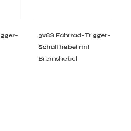
igger-
3x7S Fahrrad-Trigger-
Schalthebel