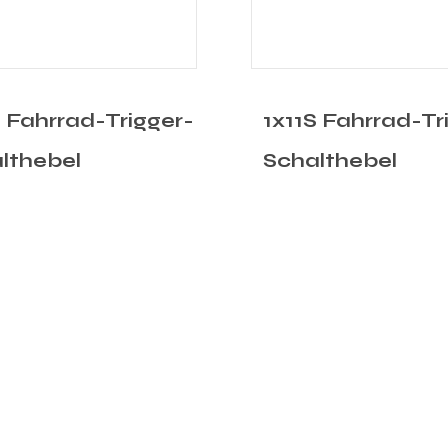
S Fahrrad-Trigger-
3x8S Fahrrad-Tr
lthebel
Schalthebel mit
Bremshebel