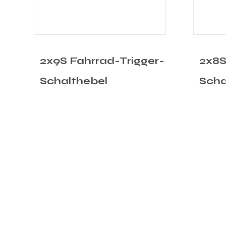
-
2x8S Fahrrad-Trigger-
1x11
Schalthebel
Scha