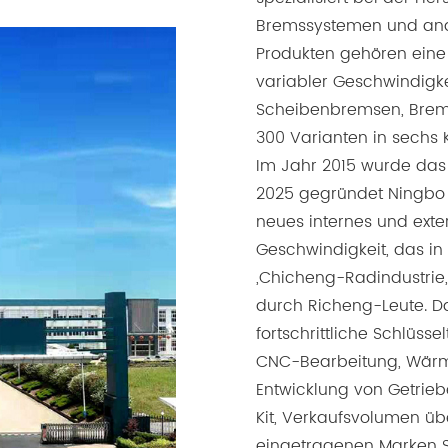
Bremssystemen und and
Produkten gehören eine
variabler Geschwindigk
Scheibenbremsen, Brem
300 Varianten in sechs 
Im Jahr 2015 wurde das
2025 gegründet Ningbo D
neues internes und exte
Geschwindigkeit, das in d
„Chicheng-Radindustrie, 
durch Richeng-Leute. Da
fortschrittliche Schlüss
CNC-Bearbeitung, Wärm
Entwicklung von Getrieb
Kit, Verkaufsvolumen übe
eingetragenen Marken 