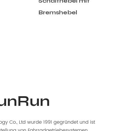
Schalthebel
SunRun
gy Co., Ltd wurde 1991 gegründet und ist
rstellung von Fahrradgetriebesystemen,