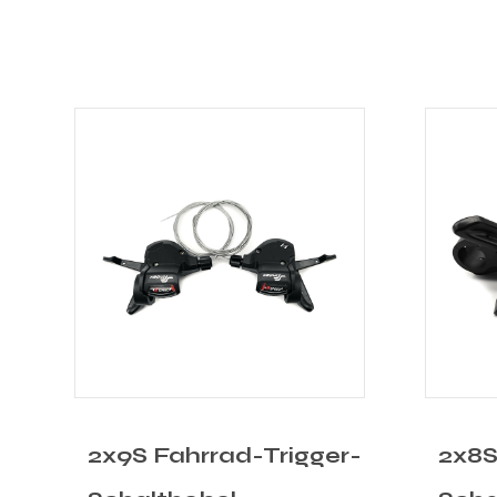
-
2x8S Fahrrad-Trigger-
1x11