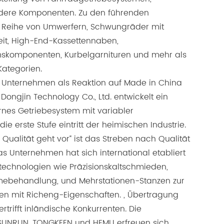
ere Komponenten. Zu den führenden
 Reihe von Umwerfern, Schwungräder mit
eit, High-End-Kassettennaben,
skomponenten, Kurbelgarnituren und mehr als
Kategorien.
 Unternehmen als Reaktion auf Made in China
ongjin Technology Co., Ltd. entwickelt ein
rnes Getriebesystem mit variabler
ie erste Stufe eintritt der heimischen Industrie.
Qualität geht vor“ ist das Streben nach Qualität
s Unternehmen hat sich international etabliert
eltechnologien wie Präzisionskaltschmieden,
ebehandlung, und Mehrstationen-Stanzen zur
en mit Richeng-Eigenschaften. , Übertragung
rtrifft inländische Konkurrenten. Die
SUNRUN, TONGKEEN und HEMU erfreuen sich