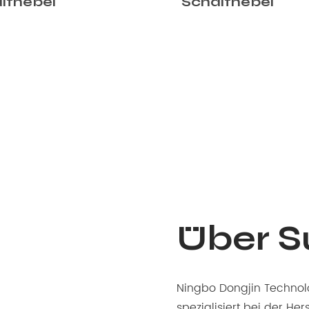
lthebel
Schalthebel mit
Bremshebel
Über 
Ningbo Dongjin Technolo
spezialisiert bei der He