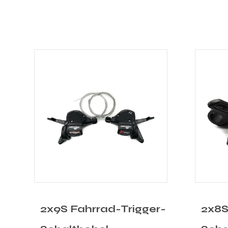
r-
2x8S Fahrrad-Trigger-
1x11