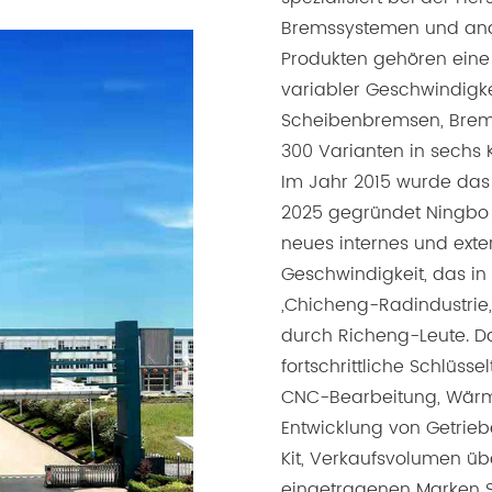
Bremssystemen und and
Produkten gehören eine
variabler Geschwindigk
Scheibenbremsen, Brem
300 Varianten in sechs 
Im Jahr 2015 wurde das
2025 gegründet Ningbo D
neues internes und exte
Geschwindigkeit, das in d
„Chicheng-Radindustrie, 
durch Richeng-Leute. Da
fortschrittliche Schlüss
CNC-Bearbeitung, Wärm
Entwicklung von Getrieb
Kit, Verkaufsvolumen übe
eingetragenen Marken 