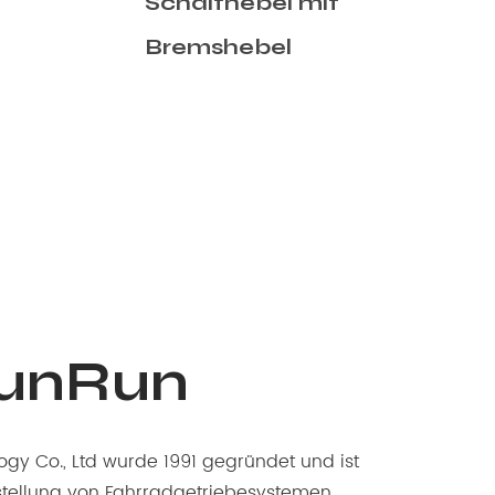
Schalthebel
SunRun
gy Co., Ltd wurde 1991 gegründet und ist
rstellung von Fahrradgetriebesystemen,