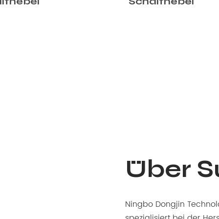
lthebel
Schalthebel mit
Bremshebel
Über 
Ningbo Dongjin Technolo
spezialisiert bei der He