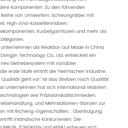
ere Komponenten. Zu den führenden
 Reihe von Umwerfern, Schwungräder mit
eit, High-End-Kassettennaben,
skomponenten, Kurbelgarnituren und mehr als
Kategorien.
 Unternehmen als Reaktion auf Made in China
ongjin Technology Co., Ltd. entwickelt ein
rnes Getriebesystem mit variabler
ie erste Stufe eintritt der heimischen Industrie.
Qualität geht vor“ ist das Streben nach Qualität
s Unternehmen hat sich international etabliert
eltechnologien wie Präzisionskaltschmieden,
ebehandlung, und Mehrstationen-Stanzen zur
en mit Richeng-Eigenschaften. , Übertragung
rtrifft inländische Konkurrenten. Die
SUNRUN, TONGKEEN und HEMU erfreuen sich