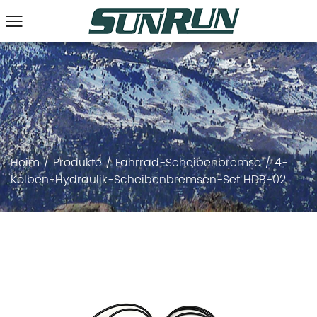
Heim
/
Produkte
/
Fahrrad-Scheibenbremse
/
4-
Kolben-Hydraulik-Scheibenbremsen-Set HDB-02